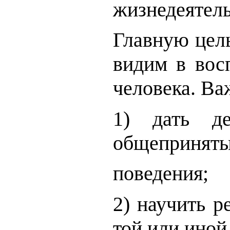
жизнедеятель
Главную цель
видим в восп
человека. Ва
1) дать д
общеприняты
поведения;
2) научить р
той или иной