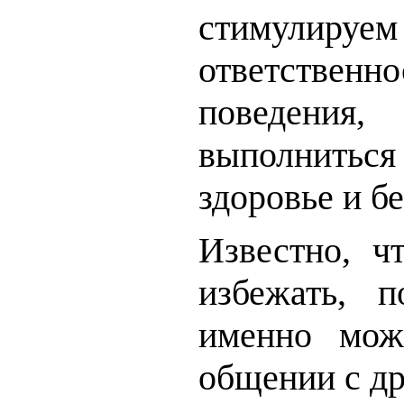
стимулируе
ответственн
поведения
выполниться 
здоровье и б
Известно, ч
избежать, 
именно мож
общении с д