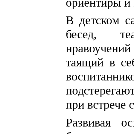
ориентиры и 
В детском 
бесед, те
нравоучени
таящий в се
воспитанни
подстерегают 
при встрече 
Развивая ос